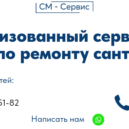
изованный сер
по ремонту сан
тей:
51-82
Написать нам