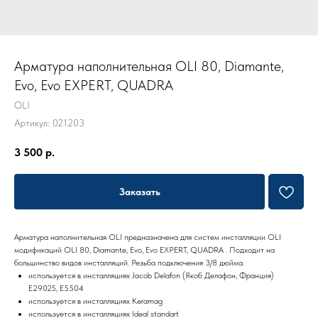
Арматура наполнительная OLI 80, Diamante,
Evo, Evo EXPERT, QUADRA
OLI
Артикул:
021203
3 500
р.
Заказать
Арматура наполнительная OLI предназначена для систем инсталляции OLI
модификаций OLI 80, Diamante, Evo, Evo EXPERT, QUADRA . Подходит на
большинство видов инсталляций. Резьба подключения 3/8 дюйма.
используется в инсталляциях Jacob Delafon (Якоб Делафон, Франция)
Е29025, E5504
используется в инсталляциях Keramag
используется в инсталляциях Ideal standart