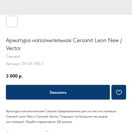
Арматура наполнительная Cersanit Leon New /
Vector
Cersanit
Артикул:
ZP-AF-INS-1
3 000
р.
Заказать
Арматура наполнительная Cersanit предназначена для систем инсталляции
Cersanit Leon New и Cersanit Vector. Подходит на большинство видов
инсталляций. Резьба подключения 3/8 дюйма.