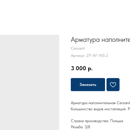
Арматура наполнител
Cersanit
Артикул:
ZP-AF-INS-2
3 000
р.
Заказать
Арматура наполнительная Cersanit
большинство видов инсталляций. 
Страна производства: Польша
Резьба: 3/8