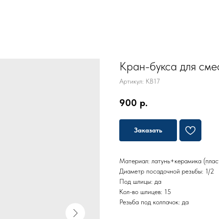
Кран-букса для смес
Артикул:
KB17
900
р.
Заказать
Материал: латунь+керамика (плас
Диаметр посадочной резьбы: 1/2
Под шлицы: да
Кол-во шлицев: 15
Резьба под колпачок: да