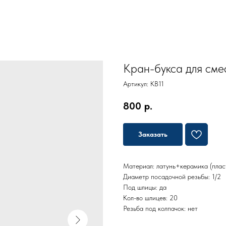
Кран-букса для смес
Артикул:
KB11
800
р.
Заказать
Материал: латунь+керамика (плас
Диаметр посадочной резьбы: 1/2
Под шлицы: да
Кол-во шлицев: 20
Резьба под колпачок: нет