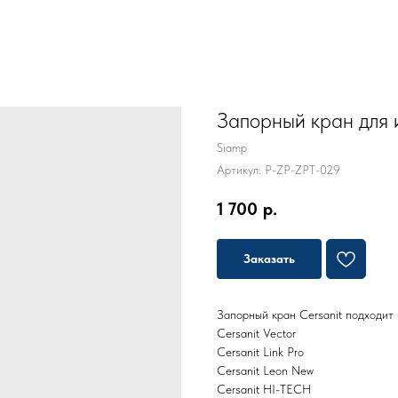
Запорный кран для и
Siamp
Артикул:
P-ZP-ZPT-029
1 700
р.
Заказать
Запорный кран Cersanit подходит 
Cersanit Vector
Cersanit Link Pro
Cersanit Leon New
Cersanit HI-TECH