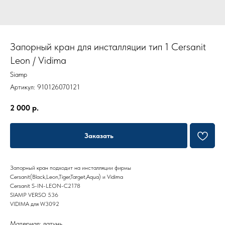
Запорный кран для инсталляции тип 1 Cersanit
Leon / Vidima
Siamp
Артикул:
910126070121
2 000
р.
Заказать
Запорный кран подходит на инсталляции фирмы
Cersanit(Black,Leon,Tiger,Target,Aqua) и Vidima
Cersanit S-IN-LEON-C2178
SIAMP VERSO 536
VIDIMA для W3092
Материал: латунь