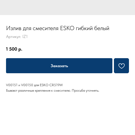
Излив для смесителя ESKO гибкий белый
Артикул:
IZ1
1 500
р.
Заказать
V00151 и V00150 для ESKO CR519W
Бывают различные крепления к смесителю. Просьба уточнять.